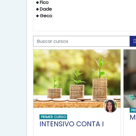
🔸Fico
🔸Dade
🔸Geco
Buscar cursos
PR
M
PRIMER CURSO
INTENSIVO CONTA I