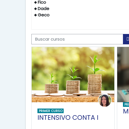
🔸Fico
🔸Dade
🔸Geco
Buscar cursos
PR
M
PRIMER CURSO
INTENSIVO CONTA I