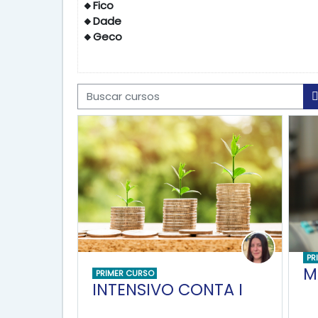
🔸Fico
🔸Dade
🔸Geco
Buscar cursos
PR
M
PRIMER CURSO
INTENSIVO CONTA I